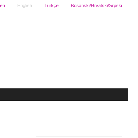
sen
English
Türkçe
Bosanski/Hrvatski/Srpski