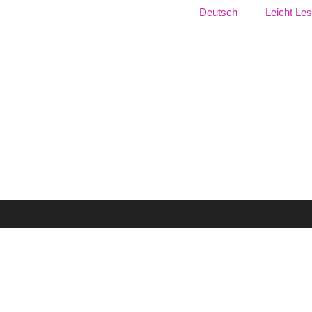
Jezik:
Deutsch
Leicht Le
izma