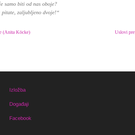
će samo biti od nas oboje?
 pitate, zaljubljeno dvoje!“
e (Anita Köcke)
Uslovi pre
Izložba
Događaji
Facebook