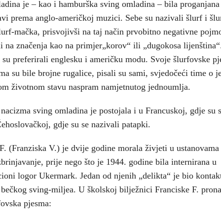
adina je – kao i hamburška sving omladina – bila proganjana
avi prema anglo-američkoj muzici. Sebe su nazivali šlurf i šlu
urf-mačka, prisvojivši na taj način prvobitno negativne pojmo
li na značenja kao na primjer„korov“ ili „dugokosa lijenština
 su preferirali englesku i američku modu. Svoje šlurfovske p
a su bile brojne rugalice, pisali su sami, svjedočeći time o 
om životnom stavu naspram namjetnutog jednoumlja.
nacizma sving omladina je postojala i u Francuskoj, gdje su s
Čehoslovačkoj, gdje su se nazivali patapki.
F. (Franziska V.) je dvije godine morala živjeti u ustanovama
zbrinjavanje, prije nego što je 1944. godine bila internirana u
ioni logor Ukermark. Jedan od njenih „delikta“ je bio kontak
 bečkog sving-miljea. U školskoj bilježnici Franciske F. pron
fovska pjesma: