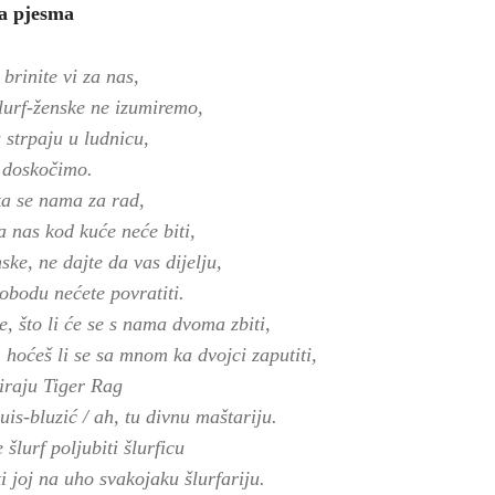
a pjesma
brinite vi za nas,
šlurf-ženske ne izumiremo,
 strpaju u ludnicu,
 doskočimo.
ka se nama za rad,
a nas kod kuće neće biti,
ske, ne dajte da vas dijelju,
lobodu nećete povratiti.
, što li će se s nama dvoma zbiti,
, hoćeš li se sa mnom ka dvojci zaputiti,
iraju Tiger Rag
uis-bluzić / ah, tu divnu maštariju.
šlurf poljubiti šlurficu
i joj na uho svakojaku šlurfariju.