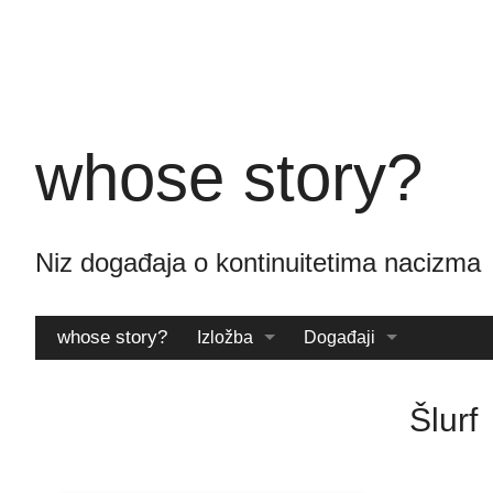
Skoči
na
glavni
sadržaj
whose story?
Niz događaja o kontinuitetima nac
whose story?
Izložba
Događaji
Katalog
Arhiva
Šlurf