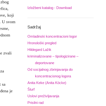
 zbog
Izložbeni katalog - Download
Downloads
rfica,
ve, koji
“. U svom
Sadržaj
jesme,
jednom
Omladinski koncentracioni logor
Hronološki pregled
Hildegard Lažik
e zvali
kriminalizovane – tipologizirane –
deportovane
Od socijalnog zbrinjavanja do
 za
koncentracionog logora
Anita Keke (Anita Köcke)
t sa
Šlurf
ađena je
Uslovi preživljavanja
Prisilni rad