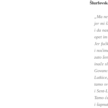
Šlurfovsk
„
Ma ne 
jer mi 
i da nas
opet im
Jer fuć
i noćim
zato žen
inače s
Govance
Lutkice
tamo sv
i Sent-L
Tamo će 
i šapnut