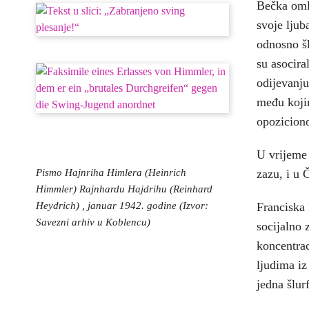
Bečka oml
svoje ljub
odnosno šl
su asocira
odijevanju
među kojim
opozicion
U vrijeme 
Pismo Hajnriha Himlera (Heinrich
zazu, i u 
Himmler) Rajnhardu Hajdrihu (Reinhard
Heydrich) , januar 1942. godine (Izvor:
Franciska 
Savezni arhiv u Koblencu)
socijalno 
koncentrac
ljudima iz
jedna šlur