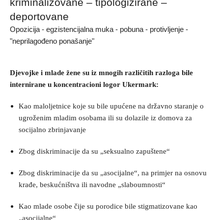
kriminalizovane – tipologizirane –
deportovane
Opozicija - egzistencijalna muka - pobuna - protivljenje -
"neprilagođeno ponašanje"
Djevojke i mlade žene su iz mnogih različitih razloga bile
internirane u koncentracioni logor Ukermark:
Kao maloljetnice koje su bile upućene na državno staranje o
ugroženim mladim osobama ili su dolazile iz domova za
socijalno zbrinjavanje
Zbog diskriminacije da su „seksualno zapuštene“
Zbog diskriminacije da su „asocijalne“, na primjer na osnovu
krađe, beskućništva ili navodne „slaboumnosti“
Kao mlade osobe čije su porodice bile stigmatizovane kao
„asocijalne“