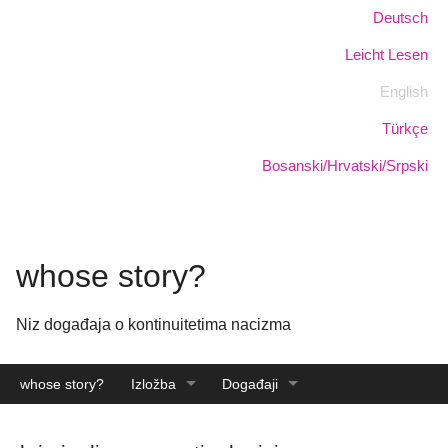
Skoči
Jezik:
Deutsch
na
Leicht Lesen
glavni
sadržaj
English
Türkçe
Bosanski/Hrvatski/Srpski
whose story?
Niz događaja o kontinuitetima nacizma
whose story?
Izložba
Događaji
Katalog
Arhiva