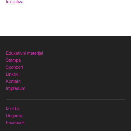
Inicijativa
Edukativni materijal
Štampa
Sponzori
Linkovi
Kontakt
Impresum
Izložba
Događaji
Facebook