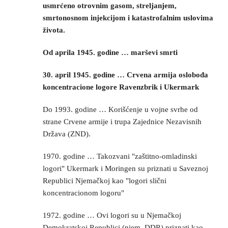
usmrćeno otrovnim gasom, streljanjem,
smrtonosnom injekcijom i katastrofalnim uslovima
života.
Od aprila 1945. godine … marševi smrti
30. april 1945. godine … Crvena armija oslobođa
koncentracione logore Ravenzbrik i Ukermark
Do 1993. godine … Korišćenje u vojne svrhe od
strane Crvene armije i trupa Zajednice Nezavisnih
Država (ZND).
1970. godine … Takozvani "zaštitno-omladinski
logori" Ukermark i Moringen su priznati u Saveznoj
Republici Njemačkoj kao "logori slični
koncentracionom logoru"
1972. godine … Ovi logori su u Njemačkoj
Demokratskoj Republici (njem. DDR) priznati kao