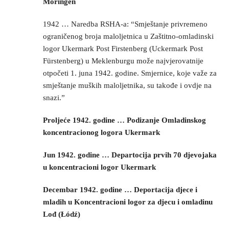
Moringen
1942 … Naredba RSHA-a: “Smještanje privremeno
ograničenog broja maloljetnica u Zaštitno-omladinski
logor Ukermark Post Firstenberg (Uckermark Post
Fürstenberg) u Meklenburgu može najvjerovatnije
otpočeti 1. juna 1942. godine. Smjernice, koje važe za
smještanje muških maloljetnika, su takođe i ovdje na
snazi.”
Proljeće 1942. godine … Podizanje Omladinskog
koncentracionog logora Ukermark
Jun 1942. godine … Departocija prvih 70 djevojaka
u koncentracioni logor Ukermark
Decembar 1942. godine … Deportacija djece i
mladih u Koncentracioni logor za djecu i omladinu
Lođ (Łódź)