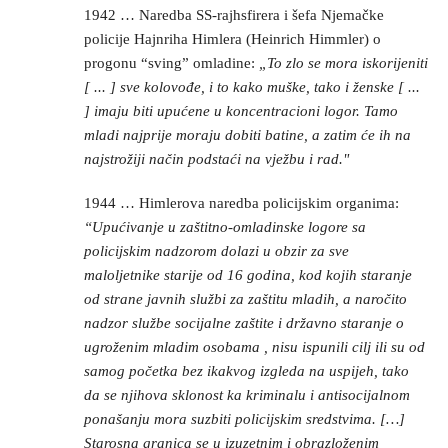
1942 … Naredba SS-rajhsfirera i šefa Njemačke
policije Hajnriha Himlera (Heinrich Himmler) o
progonu “sving” omladine:
„To zlo se mora iskorijeniti
[ ... ] sve kolovođe, i to kako muške, tako i ženske [ ...
] imaju biti upućene u koncentracioni logor. Tamo
mladi najprije moraju dobiti batine, a zatim će ih na
najstrožiji način podstaći na vježbu i rad."
1944 … Himlerova naredba policijskim organima:
“Upućivanje u zaštitno-omladinske logore sa
policijskim nadzorom dolazi u obzir za sve
maloljetnike starije od 16 godina, kod kojih staranje
od strane javnih službi za zaštitu mladih, a naročito
nadzor službe socijalne zaštite i državno staranje o
ugroženim mladim osobama , nisu ispunili cilj ili su od
samog početka bez ikakvog izgleda na uspijeh, tako
da se njihova sklonost ka kriminalu i antisocijalnom
ponašanju mora suzbiti policijskim sredstvima. […]
Starosna granica se u izuzetnim i obrazloženim