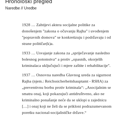
Hronološki pregled
Naredbe // Uredbe
1928 … Zahtijevi aktera socijalne politike za
donošenjem "zakona o očuvanju Rajha" i uvođenjem
"popravnih domova" se konkretizuju i podržavaju i od
strane političar(k)a.
1933 … Usvajanje zakona za „spriječavanje nasledno
bolesnog potomstva“ a protiv „opasnih, okorjelih
kriminalaca uključujući i mjere zaštite i rehabilitacije".
1937 … Osnovna naredba Glavnog ureda za sigurnost
Rajha (njem.: Reichssicherheitshauptamt - RSHA) za
„preventivnu borbu protiv kriminala“: „Asocijalnim se
smatra onaj, koji pokazujući antidruštveno, ako ne
kriminalno ponašanje neće da se uklopi u zajednicu
[…] i onaj koji ne želi da se prikloni podrazumevanom
poretku nacional-socijalističke države.“