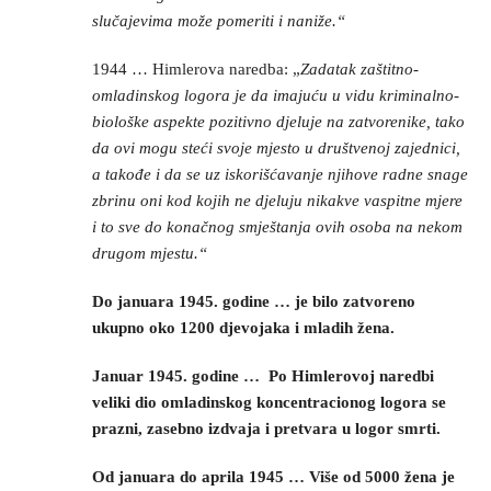
slučajevima može pomeriti i naniže.“
1944 … Himlerova naredba: „
Zadatak zaštitno-
omladinskog logora je da imajuću u vidu kriminalno-
biološke aspekte pozitivno djeluje na zatvorenike, tako
da ovi mogu steći svoje mjesto u društvenoj zajednici,
a takođe i da se uz iskorišćavanje njihove radne snage
zbrinu oni kod kojih ne djeluju nikakve vaspitne mjere
i to sve do konačnog smještanja ovih osoba na nekom
drugom mjestu.“
Do januara 1945. godine … je bilo zatvoreno
ukupno oko 1200 djevojaka i mladih žena.
Januar 1945. godine … Po Himlerovoj naredbi
veliki dio omladinskog koncentracionog logora se
prazni, zasebno izdvaja i pretvara u logor smrti.
Od januara do aprila 1945 … Više od 5000 žena je