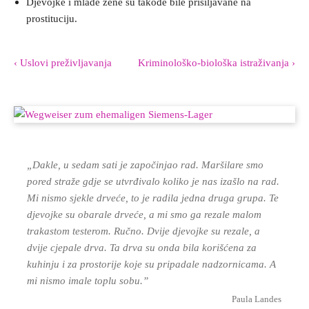
Djevojke i mlade žene su takođe bile prisiljavane na
prostituciju.
‹ Uslovi preživljavanja
Kriminološko-biološka istraživanja ›
„
Dakle, u sedam sati je započinjao rad. Maršilare smo
pored straže gdje se utvrđivalo koliko je nas izašlo na rad.
Mi nismo sjekle drveće, to je radila jedna druga grupa. Te
djevojke su obarale drveće, a mi smo ga rezale malom
trakastom testerom. Ručno. Dvije djevojke su rezale, a
dvije cjepale drva. Ta drva su onda bila korišćena za
kuhinju i za prostorije koje su pripadale nadzornicama. A
mi nismo imale toplu sobu.”
Paula Landes