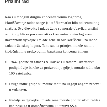
Prisilni rad
Kao i u mnogim drugim koncentracionim logorima,
iskorišćavanje radne snage je i u Ukermarku bilo od centralnog
značaja. Sve djevojke i mlade žene su morale obavljati prisilni
rad. Zbog bliske povezanosti sa koncentracionim logorom
Ravenzbrik djevojke i mlade žene su bile korišćene i za radne
zadatke ženskog logora. Tako su, na primjer, morale raditi u
krojačnici ili u proizvodnim barakama koncerna Simens.
1944. godine su Simens & Halske i u samom Ukermarku
podigli dvije barake za proizvodnju gdje je moralo raditi oko
100 zatočenica.
Druge radne grupe su morale raditi na uzgoju angora zečeva i
u vrtlarstvu.
Nadalje su djevojke i mlade žene morale pod prisilom raditi i
kao posluga u domaćinstvima i u upravi SS-a.