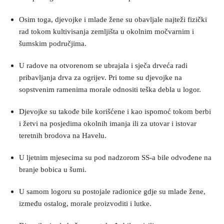
Osim toga, djevojke i mlade žene su obavljale najteži fizički
rad tokom kultivisanja zemljišta u okolnim močvarnim i
šumskim područjima.
U radove na otvorenom se ubrajala i sječa drveća radi
pribavljanja drva za ogrijev. Pri tome su djevojke na
sopstvenim ramenima morale odnositi teška debla u logor.
Djevojke su takođe bile korišćene i kao ispomoć tokom berbi
i žetvi na posjedima okolnih imanja ili za utovar i istovar
teretnih brodova na Havelu.
U ljetnim mjesecima su pod nadzorom SS-a bile odvođene na
branje bobica u šumi.
U samom logoru su postojale radionice gdje su mlade žene,
između ostalog, morale proizvoditi i lutke.