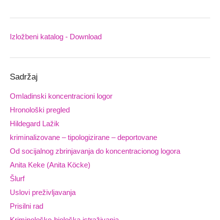
Izložbeni katalog - Download
Downloads
Sadržaj
Omladinski koncentracioni logor
Hronološki pregled
Hildegard Lažik
kriminalizovane – tipologizirane – deportovane
Od socijalnog zbrinjavanja do koncentracionog logora
Anita Keke (Anita Köcke)
Šlurf
Uslovi preživljavanja
Prisilni rad
Kriminološko-biološka istraživanja