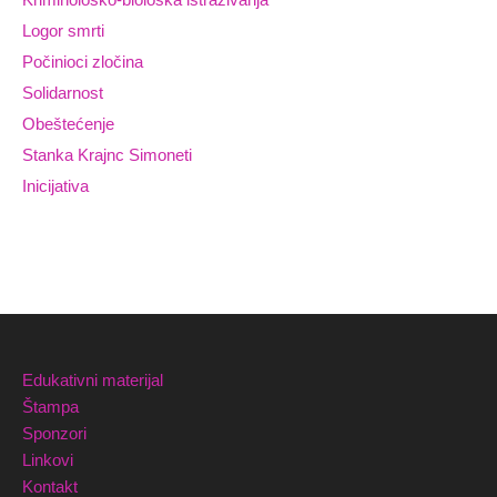
Logor smrti
Počinioci zločina
Solidarnost
Obeštećenje
Stanka Krajnc Simoneti
Inicijativa
Edukativni materijal
Štampa
Sponzori
Linkovi
Kontakt