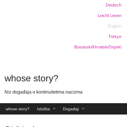
Skoči
Jezik:
Deutsch
na
Leicht Lesen
glavni
sadržaj
English
Türkçe
Bosanski/Hrvatski/Srpski
whose story?
Niz događaja o kontinuitetima nacizma
whose story?
Izložba
Događaji
Katalog
Arhiva