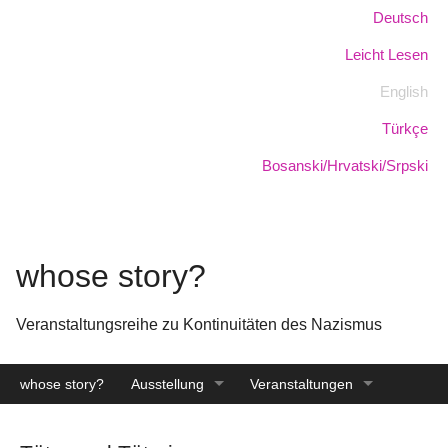
Skip
Sprache:
Deutsch
to
Leicht Lesen
main
content
English
Türkçe
Bosanski/Hrvatski/Srpski
whose story?
Veranstaltungsreihe zu Kontinuitäten des Nazismus
whose story?
Ausstellung
Veranstaltungen
Katalog
Archiv