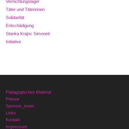
Vernichtungslager
Täter und Täterinnen
Solidarität
Entschädigung
Stanka Krajnc Simoneti
Initiative
Pädagogisches Material
Presse
Sponsor_innen
Links
Kontakt
Impressum