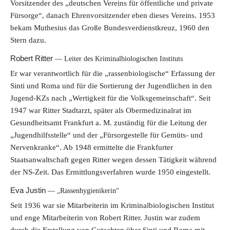
Vorsitzender des „deutschen Vereins für öffentliche und private
Fürsorge“, danach Ehrenvorsitzender eben dieses Vereins. 1953
bekam Muthesius das Große Bundesverdienstkreuz, 1960 den
Stern dazu.
Robert Ritter
Leiter des Kriminalbiologischen Instituts
Er war verantwortlich für die „rassenbiologische“ Erfassung der
Sinti und Roma und für die Sortierung der Jugendlichen in den
Jugend-KZs nach „Wertigkeit für die Volksgemeinschaft“. Seit
1947 war Ritter Stadtarzt, später als Obermedizinalrat im
Gesundheitsamt Frankfurt a. M. zuständig für die Leitung der
„Jugendhilfsstelle“ und der „Fürsorgestelle für Gemüts- und
Nervenkranke“. Ab 1948 ermittelte die Frankfurter
Staatsanwaltschaft gegen Ritter wegen dessen Tätigkeit während
der NS-Zeit. Das Ermittlungsverfahren wurde 1950 eingestellt.
Eva Justin
„Rassenhygienikerin“
Seit 1936 war sie Mitarbeiterin im Kriminalbiologischen Institut
und enge Mitarbeiterin von Robert Ritter. Justin war zudem
durch die Erstellung von Gutachten über Sinti und Roma mit