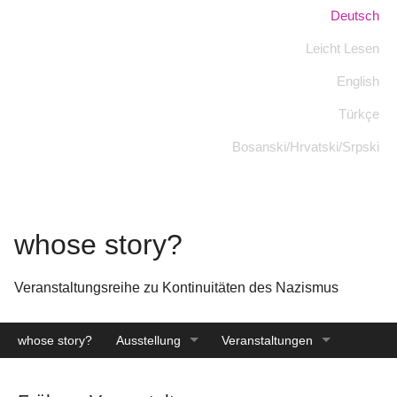
Skip
Sprache:
Deutsch
to
Leicht Lesen
main
content
English
Türkçe
Bosanski/Hrvatski/Srpski
whose story?
Veranstaltungsreihe zu Kontinuitäten des Nazismus
whose story?
Ausstellung
Veranstaltungen
Katalog
Archiv