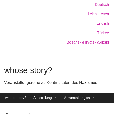
Skip
Sprache:
Deutsch
to
Leicht Lesen
main
content
English
Türkçe
Bosanski/Hrvatski/Srpski
whose story?
Veranstaltungsreihe zu Kontinuitäten des Nazismus
whose story?
Ausstellung
Veranstaltungen
Katalog
Archiv