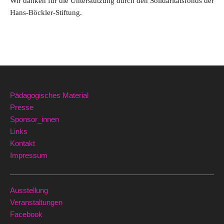
Wir danken für die Unterstützung durch den Solidaritätsfonds der
Hans-Böckler-Stiftung.
Pädagogisches Material
Presse
Sponsor_innen
Links
Kontakt
Impressum
Ausstellung
Veranstaltungen
Facebook