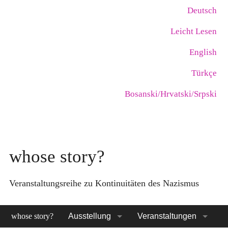
Skip
Language:
Deutsch
to
Leicht Lesen
main
content
English
Türkçe
Bosanski/Hrvatski/Srpski
whose story?
Veranstaltungsreihe zu Kontinuitäten des Nazismus
whose story?
Ausstellung
Veranstaltungen