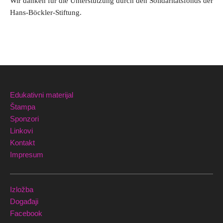
Wir danken für die Unterstützung durch den Solidaritätsfonds der
Hans-Böckler-Stiftung.
Edukativni materijal
Štampa
Sponzori
Linkovi
Kontakt
Impresum
Izložba
Događaji
Facebook