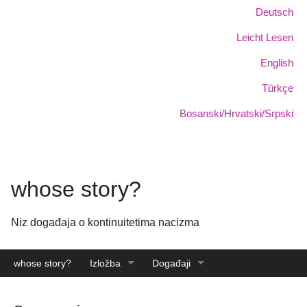
Skoči
Jezik:
Deutsch
na
Leicht Lesen
glavni
sadržaj
English
Türkçe
Bosanski/Hrvatski/Srpski
whose story?
Niz događaja o kontinuitetima nacizma
whose story?
Izložba
Događaji
Katalog
Arhiva