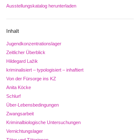
Ausstellungskatalog herunterladen
Downloads
Inhalt
Jugendkonzentrationslager
Zeitlicher Überblick
Hildegard Lažik
kriminalisiert – typologisiert – inhaftiert
Von der Fürsorge ins KZ
Anita Köcke
Schlurf
Über-Lebensbedingungen
Zwangsarbeit
Kriminalbiologische Untersuchungen
Vernichtungslager
Täter und Täterinnen