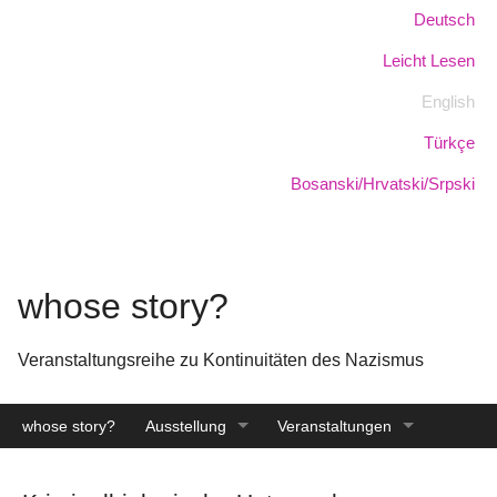
Skip
Sprache:
Deutsch
to
Leicht Lesen
main
content
English
Türkçe
Bosanski/Hrvatski/Srpski
whose story?
Veranstaltungsreihe zu Kontinuitäten des Nazismus
whose story?
Ausstellung
Veranstaltungen
Katalog
Archiv