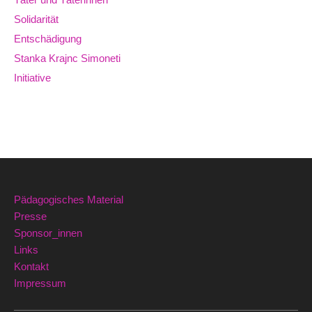
Solidarität
Entschädigung
Stanka Krajnc Simoneti
Initiative
Pädagogisches Material
Presse
Sponsor_innen
Links
Kontakt
Impressum