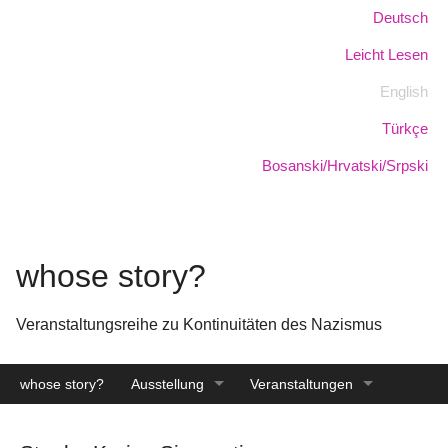
Skip
Sprache:
Deutsch
to
Leicht Lesen
main
content
English
Türkçe
Bosanski/Hrvatski/Srpski
whose story?
Veranstaltungsreihe zu Kontinuitäten des Nazismus
whose story?
Ausstellung
Veranstaltungen
Katalog
Archiv