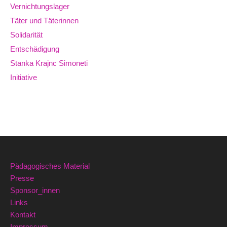
Vernichtungslager
Täter und Täterinnen
Solidarität
Entschädigung
Stanka Krajnc Simoneti
Initiative
Pädagogisches Material
Presse
Sponsor_innen
Links
Kontakt
Impressum