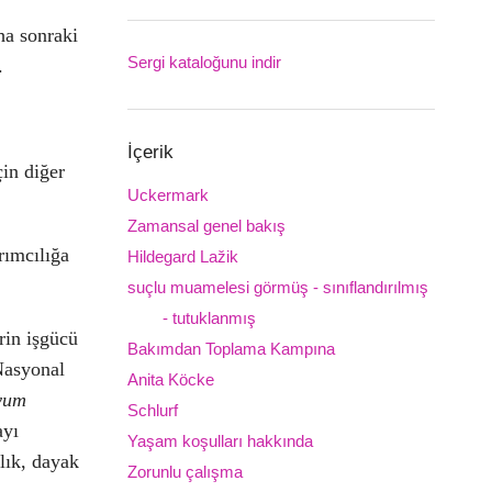
ha sonraki
Sergi kataloğunu indir
Downloads
.
İçerik
çin diğer
Uckermark
Zamansal genel bakış
ımcılığa
Hildegard Lažik
suçlu muamelesi görmüş - sınıflandırılmış
- tutuklanmış
rin işgücü
Bakımdan Toplama Kampına
 Nasyonal
Anita Köcke
uyum
Schlurf
ayı
Yaşam koşulları hakkında
çlık, dayak
Zorunlu çalışma