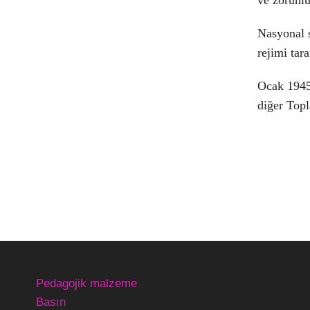
ve zorunlu
Nasyonal s
rejimi tar
Ocak 1945
diğer Top
Pedagojik malzeme
Basın