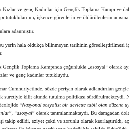
 Kızlar ve genç Kadınlar için Gençlik Toplama Kampı ve da
 tutuklularının, işkence görenlerin ve öldürülenlerin anısına
nlara adanmıştır.
bu yerin hala oldukça bilinmeyen tarihinin görselleştirilmesi i
r.
 Gençlik Toplama Kampında çoğunlukla „asosyal“ olarak ayr
zlar ve genç kadınlar tutukluydu.
ar Cumhuriyetinde, sözde perişan olarak adlandırılan gençle
k suretiyle kilit altında tutulma politikası sürdürülmekteydi.
deolojide “
Nasyonal sosyalist bir devlette tabii olan düzene 
nlar
”, “
asosyal
” olarak tanımlanmaktaydı. Bu damgadan dol
şi takip edildi, eziyet çekti ve zorunlu olarak kısırlaştırıldı, a