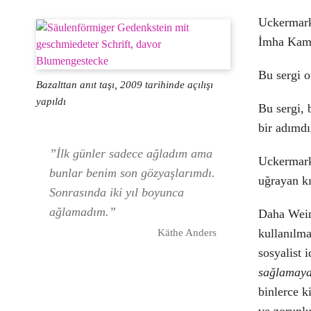
Uckermark
İmha Kampı
Bu sergi o
Bazalttan anıt taşı, 2009 tarihinde açılışı
yapıldı
Bu sergi, 
bir adımdı
”
İlk günler sadece ağladım ama
Uckermark
bunlar benim son gözyaşlarımdı.
uğrayan kı
Sonrasında iki yıl boyunca
ağlamadım.”
Daha Weim
kullanılma
Käthe Anders
sosyalist i
sağlamaya
binlerce ki