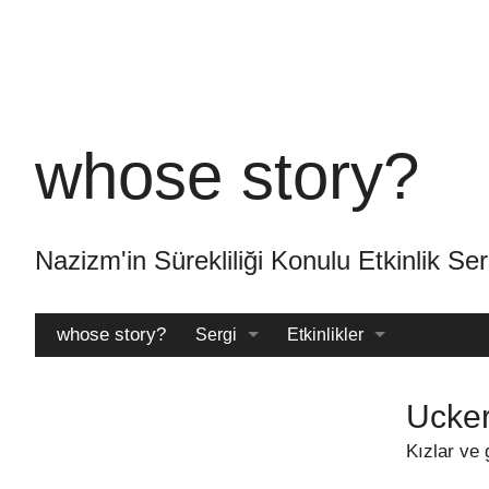
Skip
to
main
content
whose story?
Nazizm'in Sürekliliği Konulu Etkinlik
whose story?
Sergi
Etkinlikler
Katalog
Arşiv
Ucke
Kızlar ve