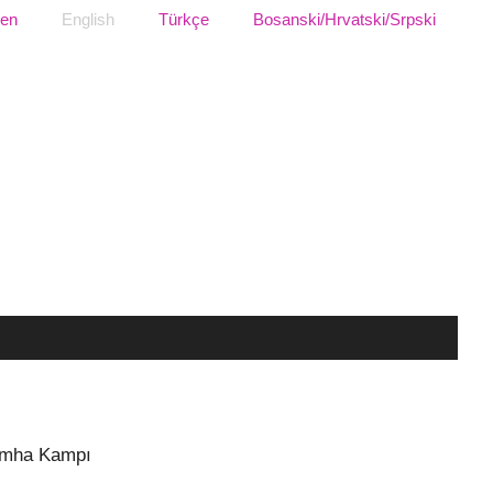
sen
English
Türkçe
Bosanski/Hrvatski/Srpski
 İmha Kampı