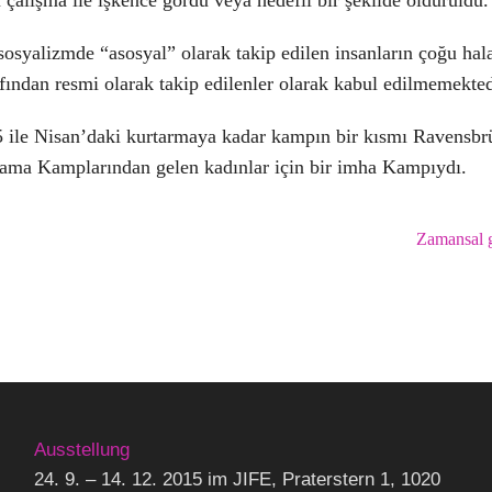
 çalışma ile işkence gördü veya hedefli bir şekilde öldürüldü.
osyalizmde “asosyal” olarak takip edilen insanların çoğu hal
afından resmi olarak takip edilenler olarak kabul edilmemekted
 ile Nisan’daki kurtarmaya kadar kampın bir kısmı Ravensbr
lama Kamplarından gelen kadınlar için bir imha Kampıydı.
Zamansal g
Ausstellung
24. 9. – 14. 12. 2015 im JIFE, Praterstern 1, 1020