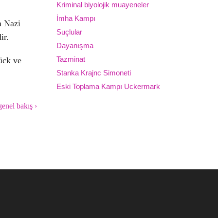
Kriminal biyolojik muayeneler
İmha Kampı
a Nazi
Suçlular
ir.
Dayanışma
Tazminat
ück ve
Stanka Krajnc Simoneti
Eski Toplama Kampı Uckermark
enel bakış ›