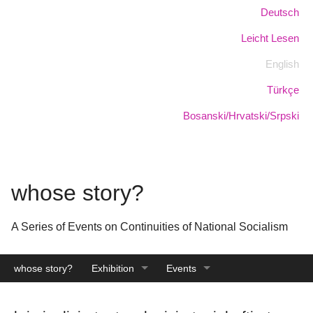
Skip
Language:
Deutsch
to
Leicht Lesen
main
content
English
Türkçe
Bosanski/Hrvatski/Srpski
whose story?
A Series of Events on Continuities of National Socialism
whose story?
Exhibition
Events
Catalogue
Archive