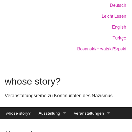
Skip
Sprache:
Deutsch
to
Leicht Lesen
main
content
English
Türkçe
Bosanski/Hrvatski/Srpski
whose story?
Veranstaltungsreihe zu Kontinuitäten des Nazismus
whose story?
Ausstellung
Veranstaltungen
Katalog
Archiv