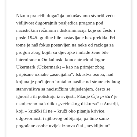
Nizom pratećih događaja pokušavamo stvoriti veću
vidljivost dugotrajnih posljedica progona pod
nacističkim režimom i diskriminacija koje su često i
posle 1945. godine bile nastavljane bez prekida. Pri
tome je naš fokus postavljen na neke od razloga za
progon zbog kojih su djevojke i mlade žene bile
internirane u Omladinski koncentracioni logor
Ukermark (Uckermark) – kao na primjer zbog
pripisane oznake „asocijalna“. Iskustva osoba, nad
kojima je počinjeno brutalno nasilje od strane civilnog
stanovništva sa nacističkim ubijeđenjem, često se
ignorišu ili potiskuju iz svijesti. Pitanje
Čija priča?
je
usmijereno na kritiku „većinskog diskursa“ u Austriji,
koji – kritički ili ne – kruži oko pitanja krivice,
odgovornosti i njihovog odbijanja, pa time same
pogođene osobe uvijek iznova čini „nevidljivim“.