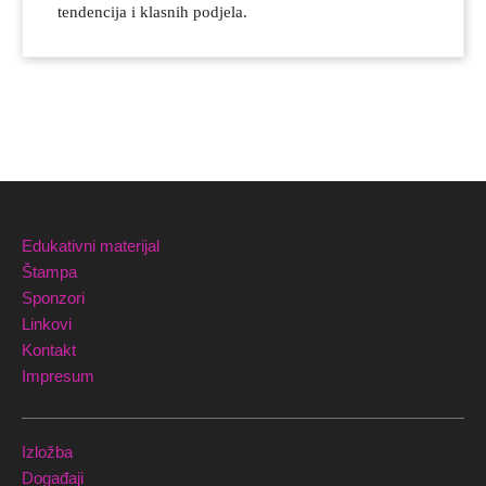
tendencija i klasnih podjela.
Edukativni materijal
Štampa
Sponzori
Linkovi
Kontakt
Impresum
Izložba
Događaji