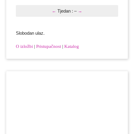
←
Tjedan
:
–
→
Slobodan ulaz.
O izložbi
|
Pristupačnost
|
Katalog
Whose
story
auf
Facebook