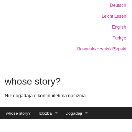
Skoči
Jezik:
Deutsch
na
Leicht Lesen
glavni
sadržaj
English
Türkçe
Bosanski/Hrvatski/Srpski
whose story?
Niz događaja o kontinuitetima nacizma
whose story?
Izložba
Događaji
Katalog
Arhiva