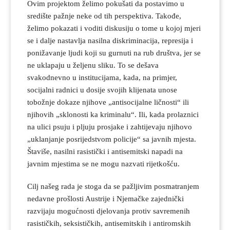
Ovim projektom želimo pokušati da postavimo u
središte pažnje neke od tih perspektiva. Takođe,
želimo pokazati i voditi diskusiju o tome u kojoj mjeri
se i dalje nastavlja nasilna diskriminacija, represija i
ponižavanje ljudi koji su gurnuti na rub društva, jer se
ne uklapaju u željenu sliku. To se dešava
svakodnevno u institucijama, kada, na primjer,
socijalni radnici u dosije svojih klijenata unose
tobožnje dokaze njihove „antisocijalne ličnosti“ ili
njihovih „sklonosti ka kriminalu“. Ili, kada prolaznici
na ulici psuju i pljuju prosjake i zahtijevaju njihovo
„uklanjanje posrijedstvom policije“ sa javnih mjesta.
Štaviše, nasilni rasistički i antisemitski napadi na
javnim mjestima se ne mogu nazvati rijetkošću.
Cilj našeg rada je stoga da se pažljivim posmatranjem
nedavne prošlosti Austrije i Njemačke zajednički
razvijaju mogućnosti djelovanja protiv savremenih
rasističkih, seksističkih, antisemitskih i antiromskih