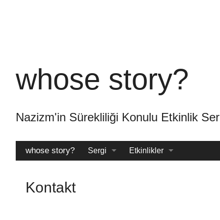
Skip
to
main
content
whose story?
Nazizm'in Sürekliliği Konulu Etkinlik
whose story?
Sergi
Etkinlikler
Katalog
Arşiv
Kontakt